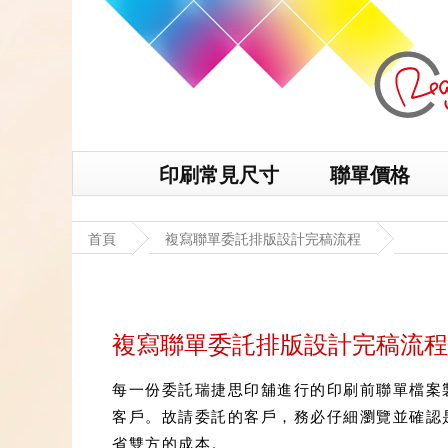
印刷常見尺寸
聯單價格
首頁
複寫聯單委託排版設計完稿流程
複寫聯單委託排版設計完稿流程
每一份委託瑞捷思印舖進行的印刷前聯單檔案
客戶。故請委託的客戶，務必仔細瀏覽並確認
省雙方的成本。