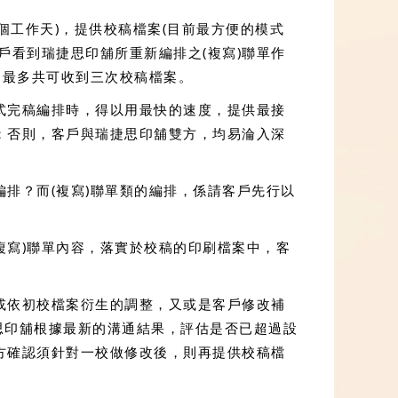
個工作天)，提供校稿檔案(目前最方便的模式
戶看到瑞捷思印舖所重新編排之(複寫)聯單作
，最多共可收到三次校稿檔案。
式完稿編排時，得以用最快的速度，提供最接
；否則，客戶與瑞捷思印舖雙方，均易淪入深
聯單加工
排？而(複寫)聯單類的編排，係請客戶先行以
複寫)聯單內容，落實於校稿的印刷檔案中，客
或依初校檔案衍生的調整，又或是客戶修改補
思印舖根據最新的溝通結果，評估是否已超過設
方確認須針對一校做修改後，則再提供校稿檔