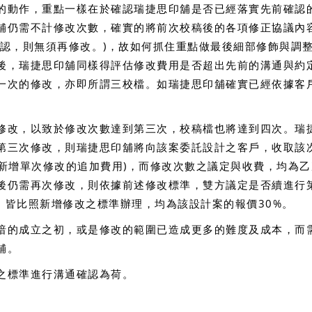
的動作，重點一樣在於確認瑞捷思印舖是否已經落實先前確認
舖仍需不計修改次數，確實的將前次校稿後的各項修正協議內
確認，則無須再修改。)，故如何抓住重點做最後細部修飾與調
後，瑞捷思印舖同樣得評估修改費用是否超出先前的溝通與約
一次的修改，亦即所謂三校檔。如瑞捷思印舖確實已經依據客
修改，以致於修改次數達到第三次，校稿檔也將達到四次。瑞
第三次修改，則瑞捷思印舖將向該案委託設計之客戶，收取該
次新增單次修改的追加費用)，而修改次數之議定與收費，均為
後仍需再次修改，則依據前述修改標準，雙方議定是否續進行
，皆比照新增修改之標準辦理，均為該設計案的報價30%。
暗的成立之初，或是修改的範圍已造成更多的難度及成本，而
舖。
之標準進行溝通確認為荷。