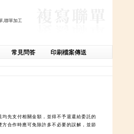
單,聯單加工
常見問答
印刷檔案傳送
複寫聯單印刷,複寫聯單價格,非碳複寫紙聯單,
且均先支付相關金額，並得不予退還給委託的
雙方合作時應可免除許多不必要的誤解，並節