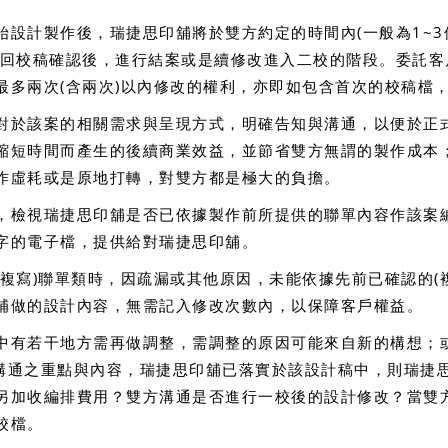
設計製作後，瑞捷思印舖將於雙方約定的時間內(一般為1~3
此回校稿確認後，進行結案或是續修改進入二校的階段。委託客
最多兩次(含兩次)以內修改的權利，亦即如包含首次的校稿檔
對於該案的相關需求與呈現方式，明確告知與溝通，以便於正
縮短時間而產生的後續商業效益，並節省雙方無謂的製作成本
作虛耗或是原地打轉，對雙方都是極大的負擔。
，檢視瑞捷思印舖是否已依據製作前所提供的聯單內容作該案編
字的電子檔，提供給對瑞捷思印舖。
複寫)聯單類時，因疏漏或其他原因，未能依據先前已確認的(
補做的設計內容，無需記入修改次數內，以保障客戶權益。
中有若干地方需再做調整，需調整的原因可能來自新的構想；
溝通之重點與內容，瑞捷思印舖已落實於該設計稿中，則瑞捷
另加收編排費用？雙方溝通是否進行一校後的設計修改？當雙
校檔。