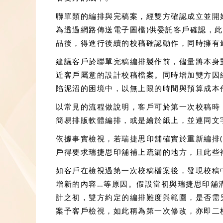
聯單類的編排與完稿案，經雙方確認成立並開始
為透過網路傳送電子圖檔)供委託客戶確認，
品後，得進行後續的校稿確認動作，同時擁有
建議客戶於聯單完稿編排製作前，儘量將本身
近客戶屬意的設計校稿檔案。同時增加雙方因
陷泥沼的困境中，以無上限的時間與預算成本
以常見的流程做說明，客戶可於第一次校稿時
簡易排版軟體編排，或是繪於紙上，並連同文
依據事實檢視，若瑞捷思印舖確實於重新編排(
戶得要求瑞捷思印舖補上疏漏的地方，且此些
如客戶在檢視過第一次校稿檔案後，發現校稿
增新的內容…等原因。假設當初與瑞捷思印舖
計之初，雙方約定的編排難度與範圍，是否需
案予客戶檢視，如此稱為第一次修改，亦即二