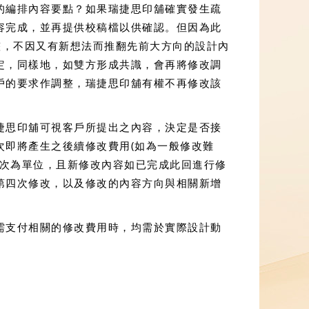
的編排內容要點？如果瑞捷思印舖確實發生疏
容完成，並再提供校稿檔以供確認。但因為此
整，不因又有新想法而推翻先前大方向的設計內
定，同樣地，如雙方形成共識，會再將修改調
戶的要求作調整，瑞捷思印舖有權不再修改該
捷思印舖可視客戶所提出之內容，決定是否接
次即將產生之後續修改費用(如為一般修改難
乙次為單位，且新修改內容如已完成此回進行修
第四次修改，以及修改的內容方向與相關新增
需支付相關的修改費用時，均需於實際設計動