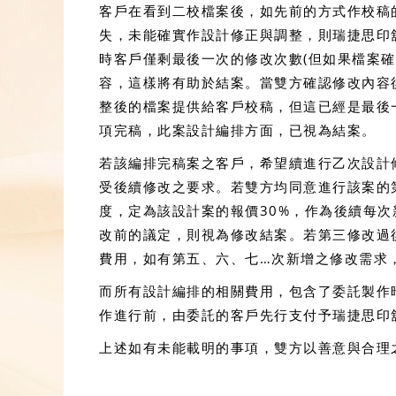
客戶在看到二校檔案後，如先前的方式作校稿
失，未能確實作設計修正與調整，則瑞捷思印
時客戶僅剩最後一次的修改次數(但如果檔案
容，這樣將有助於結案。當雙方確認修改內容
整後的檔案提供給客戶校稿，但這已經是最後
項完稿，此案設計編排方面，已視為結案。
若該編排完稿案之客戶，希望續進行乙次設計
受後續修改之要求。若雙方均同意進行該案的
度，定為該設計案的報價30%，作為後續每
改前的議定，則視為修改結案。若第三修改過
費用，如有第五、六、七…次新增之修改需求
而所有設計編排的相關費用，包含了委託製作
作進行前，由委託的客戶先行支付予瑞捷思印
上述如有未能載明的事項，雙方以善意與合理