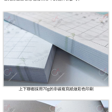
上下聯都採用70g的非碳複寫紙做彩色印刷