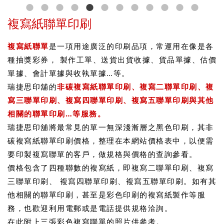
複寫紙聯單印刷
複寫紙聯單
是一項用途廣泛的印刷品項，常運用在像是各
種抽獎彩券， 製作工單、送貨出貨收據、貨品單據、估價
單據、會計單據與收執單據…等。
瑞捷思印舖的
非碳複寫紙聯單印刷、複寫二聯單印刷、複
寫三聯單印刷、複寫四聯單印刷、複寫五聯單印刷與其他
相關的聯單印刷…等服務。
瑞捷思印舖將最常見的單一無深淺漸層之黑色印刷，其非
碳複寫紙聯單印刷價格，整理在本網站價格表中，以便需
要印製複寫聯單的客戶，做規格與價格的查詢參看。
價格包含了四種聯數的複寫紙，即複寫二聯單印刷、複寫
三聯單印刷、 複寫四聯單印刷、複寫五聯單印刷。如有其
他相關的聯單印刷，甚至是彩色印刷的複寫紙製作等服
務，也歡迎利用電郵或是電話提供規格洽詢。
在此附上三張彩色複寫聯單的照片供參考。