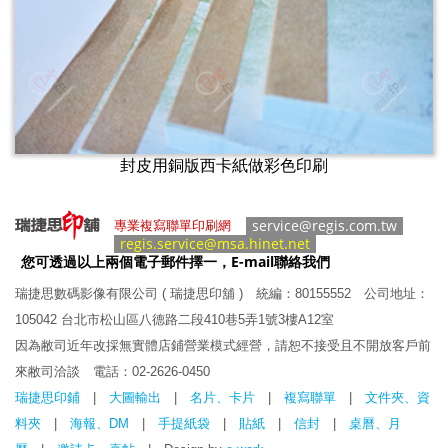
封皮用銅版西卡紙做彩色印刷
service@regis.com.tw
專業複寫聯單印刷網
regis.service@msa.hinet.net
您可透過以上兩個電子郵件擇一，E-mail聯絡我們
瑞捷思數碼影像有限公司 ( 瑞捷思印舖 )
統編：80155552 公司地址：
105042 台北市松山區八德路二段410巷5弄1號3樓A12室
因為敝司近年改採無實體店鋪營業模式經營，請恕不接受且不開放客戶前
來敝司洽談 電話：
02-2626
-0450
瑞捷思印鋪
|
大圖輸出
|
名片、卡片
|
複寫聯單
|
文件夾、資
料夾
|
海報、DM
|
手提紙袋
|
貼紙
|
信封
|
桌曆、月