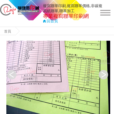
複寫聯單印刷,複寫聯單價格,非碳複
寫紙聯單,聯單加工
專業複寫聯單印刷
網
回首頁
首頁